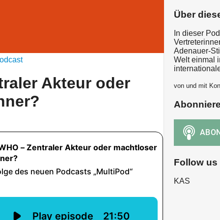
Über dies
In dieser Po
Vertreterinne
Adenauer-Sti
odcast
Welt einmal 
international
raler Akteur oder
von und mit Kon
hner?
Abonnier
Follow us
KAS