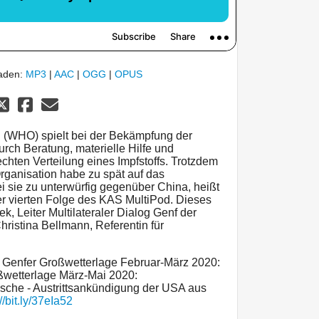
laden:
MP3
|
AAC
|
OGG
|
OPUS
 (WHO) spielt bei der Bekämpfung der
urch Beratung, materielle Hilfe und
chten Verteilung eines Impfstoffs. Trotzdem
Organisation habe zu spät auf das
i sie zu unterwürfig gegenüber China, heißt
der vierten Folge des KAS MultiPod. Dieses
k, Leiter Multilateraler Dialog Genf der
ristina Bellmann, Referentin für
 Genfer Großwetterlage Februar-März 2020:
wetterlage März-Mai 2020:
che - Austrittsankündigung der USA aus
//bit.ly/37eIa52