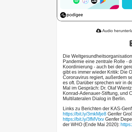
Audio herunter
Die Weltgesundheitsorganisation
Pandemie eine zentrale Rolle - d
Koordinierung - auch bei der gere
gibt es immer wieder Kritik: Die 
Coronavirus regiert, außerdem se
es oft. Darüber sprechen wir in 
Mal im Gespräch: Dr. Olaf Wientze
Konrad-Adenauer-Stiftung, und Ch
Multilateralen Dialog in Berlin.
Links zu Berichten der KAS-Genf
https://bit.ly/3mkMje8
Genfer Groß
https://bit.ly/3fMVtxv
Genfer Depes
der WHO (Ende Mai 2020):
https: